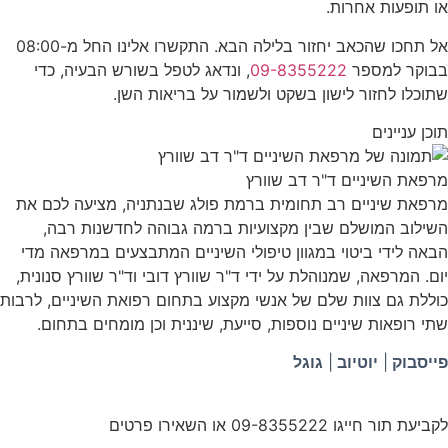
או תופעות אחרות.
אל תחכו שהכאב יחזור בלילה הבא. התקשרו אלינו החל מ-08:00
בבוקר למספר
09-8355222
, ונדאג לטפל בשורש הבעיה, כדי
שתוכלו לחזור לישון בשקט ולשמור על בריאות השן.
תוכן עניינים
מרפאת השיניים ד"ר דב שוורץ
מרפאת שיניים רב תחומית ברמת פולג שבנתניה, מציעה לכם את
השילוב המושלם שבין מקצועיות ברמה גבוהה לחדשנות רבה,
הבאה לידי ביטוי במגוון טיפולי השיניים המתבצעים במרפאה מדי
יום. המרפאה, שמנוהלת על ידי ד"ר שוורץ דובי וד"ר שוורץ סנונית,
כוללת גם צוות שלם של אנשי מקצוע בתחום רפואת השיניים, לרבות
שתי רופאות שיניים נוספות, סייעת, שיננית וכן מומחים בתחום.
פייסבוק
|
יוטיוב
|
גוגל
לקביעת תור חייגו 09-8355222 או השאירו פרטים