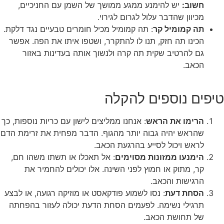
חשוב:
יש להימנע ממגע ממושך של השמן עם החניכיים,
מכיוון שהדבר עלול לגרום לגירוי.
תה קמומיל קר
: תה קמומיל מכיל חומרים טבעיים נגד דלקת.
הכינו תה חזק, תנו לו להתקרר, ושטפו איתו את הפה. אפשר
גם להרטיב שקית תה קרה ולנשוך אותה בעדינות באזור
הכאב.
טיפים נוספים להקלה
הרימו את הראש
: אנחנו ממליצים לישון עם כריות נוספות, כך
שהראש יהיה גבוה יותר מהגוף. הדבר מפחית את זרימת הדם
לראש ויכול לסייע בהרגעת הכאב.
הימנעו ממזונות מסוימים
: אל תאכלו או תשתו משהו חם,
קר, מתוק או חמוץ לפני השינה. אלו יכולים להחמיר את
הרגישות והכאב.
הסחת דעת
: נסו לשמוע פודקאסט או מוזיקה רגועה, או לבצע
תרגילי נשימה. לפעמים הסחת הדעת יכולה לעזור בהפחתה
של תחושת הכאב.