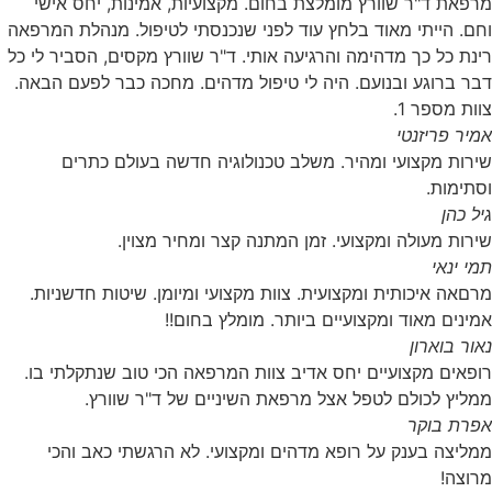
מרפאת ד"ר שוורץ מומלצת בחום. מקצועיות, אמינות, יחס אישי
וחם. הייתי מאוד בלחץ עוד לפני שנכנסתי לטיפול. מנהלת המרפאה
רינת כל כך מדהימה והרגיעה אותי. ד"ר שוורץ מקסים, הסביר לי כל
דבר ברוגע ובנועם. היה לי טיפול מדהים. מחכה כבר לפעם הבאה.
צוות מספר 1.
אמיר פריזנטי
שירות מקצועי ומהיר. משלב טכנולוגיה חדשה בעולם כתרים
וסתימות.
גיל כהן
שירות מעולה ומקצועי. זמן המתנה קצר ומחיר מצוין.
תמי ינאי
מרםאה איכותית ומקצועית. צוות מקצועי ומיומן. שיטות חדשניות.
אמינים מאוד ומקצועיים ביותר. מומלץ בחום!!
נאור בוארון
רופאים מקצועיים יחס אדיב צוות המרפאה הכי טוב שנתקלתי בו.
ממליץ לכולם לטפל אצל מרפאת השיניים של ד"ר שוורץ.
אפרת בוקר
ממליצה בענק על רופא מדהים ומקצועי. לא הרגשתי כאב והכי
מרוצה!