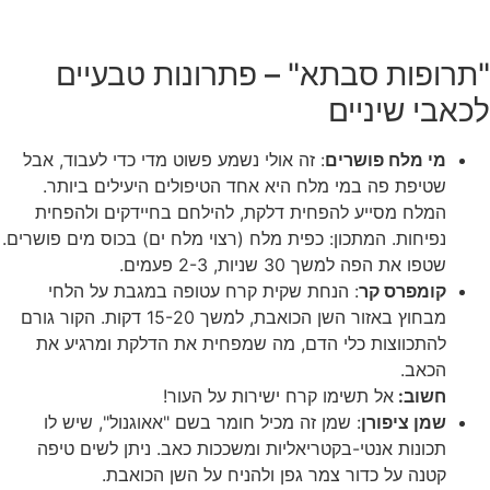
"תרופות סבתא" – פתרונות טבעיים
לכאבי שיניים
מי מלח פושרים
: זה אולי נשמע פשוט מדי כדי לעבוד, אבל
שטיפת פה במי מלח היא אחד הטיפולים היעילים ביותר.
המלח מסייע להפחית דלקת, להילחם בחיידקים ולהפחית
נפיחות. המתכון: כפית מלח (רצוי מלח ים) בכוס מים פושרים.
שטפו את הפה למשך 30 שניות, 2-3 פעמים.
קומפרס קר
: הנחת שקית קרח עטופה במגבת על הלחי
מבחוץ באזור השן הכואבת, למשך 15-20 דקות. הקור גורם
להתכווצות כלי הדם, מה שמפחית את הדלקת ומרגיע את
הכאב.
חשוב:
אל תשימו קרח ישירות על העור!
שמן ציפורן
: שמן זה מכיל חומר בשם "אאוגנול", שיש לו
תכונות אנטי-בקטריאליות ומשככות כאב. ניתן לשים טיפה
קטנה על כדור צמר גפן ולהניח על השן הכואבת.