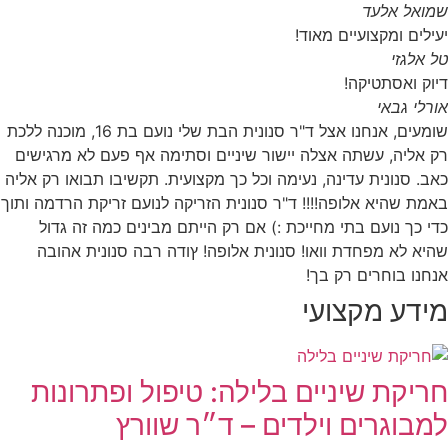
שמואל אלעד
יעילים ומקצועיים מאוד!
טל אלגזי
דיוק ואסתטיקה!
אורלי גבאי
שומעים, אנחנו אצל ד"ר סנונית הבת שלי נועם בת 16, מוכנה ללכת
רק אליה, עשתה אצלה יישור שיניים וסתימה אף פעם לא מרגישים
כאב. סנונית עדינה, נעימה וכל כך מקצועית. תקשיבו תבואו רק אליה
באמת שהיא אלופה!!!! ד"ר סנונית הזריקה לנועם זריקת הרדמה ותוך
כדי כך נועם בתי מחייכת :) אם רק הייתם מבינים כמה זה גדול
שהיא לא מפחדת וואו! סנונית אלופה! ץודה רבה סנונית אהובה
אנחנו בוחרים רק בך!
מידע מקצועי
חריקת שיניים בלילה: טיפול ופתרונות
למבוגרים וילדים – ד״ר שוורץ