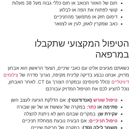
חום של האזור הכואב או חום כללי גבוה מעל 38 מעלות
קושי לפתוח את הפה או לבלוע
דימום חזק או מתמשך מהחניכיים
כאב שמקרין לאוזן, לעין או לצוואר
הטיפול המקצועי שתקבלו
במרפאה
כשאתם מגיעים אלינו עם כאבי שיניים, הצעד הראשון הוא אבחון
מדויק. אנחנו נבצע בדיקה קלינית מקיפה, נערוך סדרה של
צילומים
דיגיטליים
(כולל סינוסים) ובמקרה הצורך גם CT. לאחר האבחון,
נוכל להציע לכם את הטיפול המדויק עבורכם:
טיפול שורש
(אנדודונטי)
: אם הדלקת הגיעה לעצב השן
סתימה או
כתר
: במקרה של עששת או של שן שבורה
עקירת שן
: במקרים שבהם השן לא ניתנת להצלה
טיפול חניכיים
: אם הבעיה נובעת ממחלת חניכיים
משמר לילה (סד)
: במקרה של חריקת שיניים