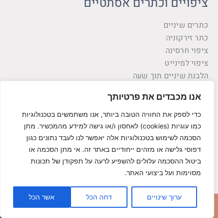
ציפויים וכתרים אסתטיים
כתרים שיניים
כתר זירקוניה
ציפוי חרסינה
ציפוי למינייט
הלבנת שיניים תוך שעה
יישור שיניים
אנו מכבדים את פרטיותך
כדי לספק את החוויה הטובה ביותר, אנו משתמשים בטכנולוגיות
גשר לשיניים
כמו עוגיות (cookies) לאחסון ו/או גישה למידע מהמכשיר. מתן
יישור שיניים ללא גשר
הסכמה לשימוש בטכנולוגיות אלה יאפשר לנו לעבד נתונים כגון
יישור שיניים למבוגרים
דפוסי גלישה או מזהים ייחודיים באתר זה. אי מתן הסכמה או
יישור שיניים שקוף
ביטול ההסכמה עלולים להשפיע לרעה על תפקודן של תכונות
יישור שיניים פנימי
מסוימות ועל ביצועי האתר.
השתלות שיניים ושתלים דנטלים
ערוך שינויים
דחה הכל
אשר הכל
חייג עכשיו
השאר פרטים
השתלה שיניים ממוחשבת