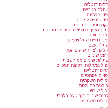
לים דנטלים
תלת חניכיים
פויי חרסינה
פוי שיניים למינייט
קת חניכיים כרונית
ריך מקיף לטיפול בחניכיים: תרופות,
תוחים ועוד
מני דחיית שתל שיניים
תלת עצם
לים לצורך שיקום הפה
לומי שיניים
תלות שיניים ממוחשבות
פול במחלות ודלקות חניכיים
רים דנטליים
פויים אסתטיים
פולים משקמים
רורגית פה ולסת
פול שורש
בנת שיניים תוך שעה בלבד!
פולים משמרים