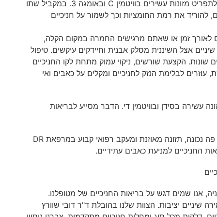
להפחית את צריכת סוכר והפחמימות. הוסיפו לתפריט מזונות עשירים בוויטמין C ובאומגה 3. במקביל שתו
, להוריד את רמת החומציות וכך לשמור על חניכיים
ם לאורך זמן או שאתם מרגישים החמרה במקום הקלה,
שיניים אצל השיננית מסלק אבנית וחיידקים עיקשים. טיפול
ם שונות. הקצעת שורשים, ניקוי עמוק מתחת לקו החניכיים
, עוזרים לבלימת הנזק לחניכיים ומקלים על כאבים ואי
נה עשירה בסידן ובוויטמין די. הדבר מסייע לבריאות
יים
ה, אנו שמים דגש על בריאות החניכיים של מטופלנו.
רה שיניים יציבות. הצוות שלנו בהובלת ד"ר דובי שוורץ
יים, דלקות מכל סוג ומחלות חניכיים מתקדמות. צברנו ניסיון