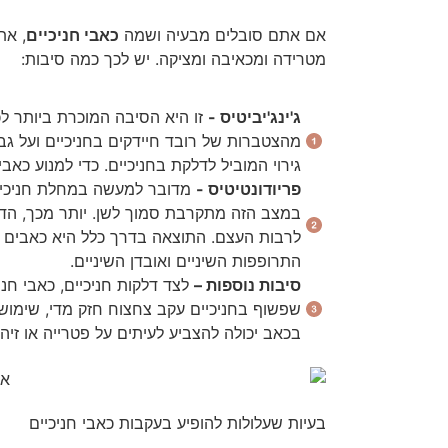
אם אתם סובלים מבעיה ושמה
כאבי חניכיים
, את
מטרידה ומכאיבה ומציקה. יש לכך כמה סיבות:
ג'ינג'יביטיס -
זו היא הסיבה המוכרת ביותר לכ
מהצטברות של רובד חיידקים בחניכיים ועל גב
גירוי המוביל לדלקת בחניכיים. כדי למנוע כאב
פריודונטיטיס -
מדובר למעשה במחלת חניכיי
במצב הזה מתקרבת סמוך לשן. יותר מכך, הד
לרבות העצם. התוצאה בדרך כלל היא כאבים ח
התרופפות השיניים ואובדן השיניים.
סיבות נוספות –
לצד דלקות חניכיים, כאבי חני
שפשוף בחניכיים עקב צחצוח חזק מדי, שימוש לא
בכאב יכולה להצביע לעיתים על פטרייה או זיה
בעיות שעלולות להופיע בעקבות כאבי חניכיים