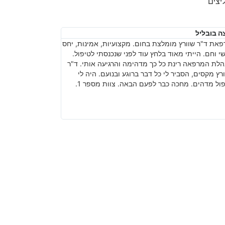
יצים
ה בובליל
אמיר פריזנטי
את ד"ר שוורץ מומלצת בחום. מקצועיות, אמינות, יחס
שירות מקצועי ומהיר
י וחם. הייתי מאוד בלחץ עוד לפני שנכנסתי לטיפול.
כתרים וסתימות.
לת המרפאה רינת כל כך מדהימה והרגיעה אותי. ד"ר
רץ מקסים, הסביר לי כל דבר ברוגע ובנועם. היה לי
ול מדהים. מחכה כבר לפעם הבאה. צוות מספר 1.