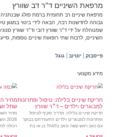
מרפאת השיניים ד"ר דב שוורץ
מרפאת שיניים רב תחומית ברמת פולג שבנתניה,
גבוהה לחדשנות רבה, הבאה לידי ביטוי במגוון ט
שמנוהלת על ידי ד"ר שוורץ דובי וד"ר שוורץ סנו
השיניים, לרבות שתי רופאות שיניים נוספות, סייע
פייסבוק
|
יוטיוב
|
גוגל
מידע מקצועי
חריקת שיניים בלילה: טיפול ופתרונות
מחיר הש
למבוגרים וילדים – ד״ר שוורץ
שתל ושת
חריקת שיניים בלילה: מדריך מקיף לטיפול
מחיר השתל
ופתרונות למבוגרים וילדים התעוררתם בבוקר
2026
עם כאב ראש קשה וכאב בלסת? בן או בת
ויכולה לכ
קרא עוד »
קרא עוד »