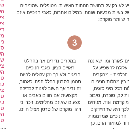
שת
ע לא רק על תחושת הנוחות האישית. מטופלים שמזניחים
הש
בעיות מבעיות שונות. במילים אחרות, כאבי חניכיים אינם
צי
 שיותר מוקדם:
צי
דל
מד
ני
סי
הש
שת
ם לאורך זמן, שאיננה
במקרים נדירים אך בהחלט
צי
עלולה להשפיע על
ראויים לציון, כאבי חניכיים
הש
הכללית - מחקרים
חריגים ולאורך זמן עלולים להיות
טי
בין מחלות חניכיים
סממן לסרטן בחלל הפה. כאמור,
כת
ת מכל מיני סוגים,
זה נדיר אך חשוב לפנות לבדיקה
צי
 לב, סוכרת, סיבוכי
מקצועית אם חווים כאבים או
טי
כי
 מוקדמת ועוד. מניחים
פצעים שאינם מחלימים. זיכרו כי
טי
לכך היא שהחיידקים
זיהוי מוקדם של סרטן מציל חיים.
הל
והחניכיים שמדממות
טי
ור למחזור הדם. כך