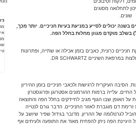
ממל
מים, דלקות וסיבוכים
ון לתחלואה מסוגים
שונים.
ניצ
ם בשנה יכולים לסייע במניעת בעיות חניכיים. יותר מכך,
מרפ
איש
) בשלב מוקדם מגוון מחלות בחלל הפה.
מנה
שוו
טיפ
ות. הסיבה העיקרית לרגישות ולכאבי חניכיים בזמן ההיריון
ל החיים. עלייה ברמות ההורמונים אסטרוגן ופרוגסטרון
על האופן שבו הגוף מגיב לחיידקים בחלל הפה והתוצאה
ת זרימת דם מוגברת לאזור החניכיים. הדבר גורם לנטייה
ביל לגרנולומה של ההריון. מדובר בגידול שפיר שיושב על
על היגיינת הפה ניתן להפחית מאוד את התופעה ולעיתים אף