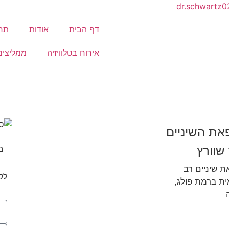
dr.schwartz
דף הבית
אודות
תחו
אירוח בטלוויזיה
ממליצים
את השיניים
חייגו 09-8355222
שוורץ
 שיניים רב
או צרו קשר
לקביעת
ת ברמת פולג,