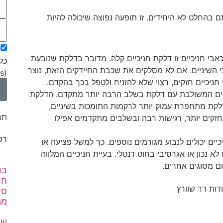
ם בהחלט לא היחידים. זו תופעה נפוצה שיכולה להיות
אבי חניכיים זו דלקת חניכיים קלה. מדובר בדלקת שנובעת
כל
י השיניים. אם לא מסלקים את שכבת החיידקים הזאת, נוצר
(Cookies) בהתאם
י חניכיים חזקים, רצוי שלא להזניח ולטפל בכך בהקדם.
ם המשולבת עם דלקת בשלב הרבה יותר מתקדם. הדלקת
לקת מתחפרת עמוק יותר לרקמות התומכות בשיניים,
תח
זקים יותר, רגישות רבה ובשלבים מתקדמים אפילו
רפ
כיים יכולים לנבוע מגורמים נוספים. כך למשל פציעה או
 נכון או אגרסיבי בחוט דנטלי. בעיית חניכיים המלווה
ום מסוגים אחרים.
בו
חו
סק
מה
שי